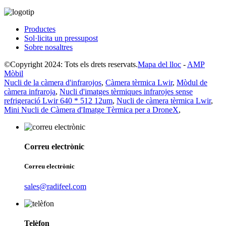
Productes
Sol·licita un pressupost
Sobre nosaltres
©Copyright 2024: Tots els drets reservats.
Mapa del lloc
-
AMP
Mòbil
Nucli de la càmera d'infrarojos
,
Càmera tèrmica Lwir
,
Mòdul de
càmera infraroja
,
Nucli d'imatges tèrmiques infrarojes sense
refrigeració Lwir 640 * 512 12um
,
Nucli de càmera tèrmica Lwir
,
Mini Nucli de Càmera d'Imatge Tèrmica per a DroneX
,
Correu electrònic
Correu electrònic
sales@radifeel.com
Telèfon