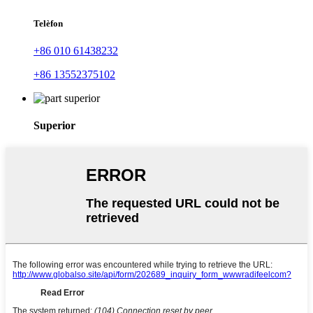
Telèfon
+86 010 61438232
+86 13552375102
Superior