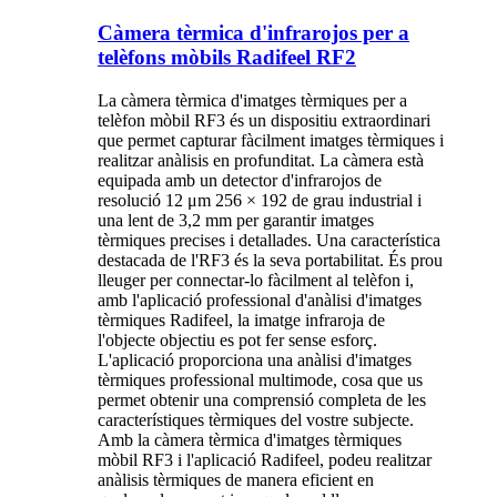
Càmera tèrmica d'infrarojos per a
telèfons mòbils Radifeel RF2
La càmera tèrmica d'imatges tèrmiques per a
telèfon mòbil RF3 és un dispositiu extraordinari
que permet capturar fàcilment imatges tèrmiques i
realitzar anàlisis en profunditat. La càmera està
equipada amb un detector d'infrarojos de
resolució 12 μm 256 × 192 de grau industrial i
una lent de 3,2 mm per garantir imatges
tèrmiques precises i detallades. Una característica
destacada de l'RF3 és la seva portabilitat. És prou
lleuger per connectar-lo fàcilment al telèfon i,
amb l'aplicació professional d'anàlisi d'imatges
tèrmiques Radifeel, la imatge infraroja de
l'objecte objectiu es pot fer sense esforç.
L'aplicació proporciona una anàlisi d'imatges
tèrmiques professional multimode, cosa que us
permet obtenir una comprensió completa de les
característiques tèrmiques del vostre subjecte.
Amb la càmera tèrmica d'imatges tèrmiques
mòbil RF3 i l'aplicació Radifeel, podeu realitzar
anàlisis tèrmiques de manera eficient en