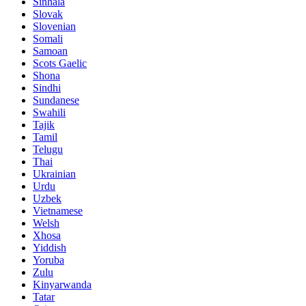
Sinhala
Slovak
Slovenian
Somali
Samoan
Scots Gaelic
Shona
Sindhi
Sundanese
Swahili
Tajik
Tamil
Telugu
Thai
Ukrainian
Urdu
Uzbek
Vietnamese
Welsh
Xhosa
Yiddish
Yoruba
Zulu
Kinyarwanda
Tatar