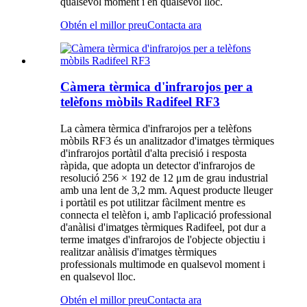
qualsevol moment i en qualsevol lloc.
Obtén el millor preu
Contacta ara
Càmera tèrmica d'infrarojos per a
telèfons mòbils Radifeel RF3
La càmera tèrmica d'infrarojos per a telèfons
mòbils RF3 és un analitzador d'imatges tèrmiques
d'infrarojos portàtil d'alta precisió i resposta
ràpida, que adopta un detector d'infrarojos de
resolució 256 × 192 de 12 μm de grau industrial
amb una lent de 3,2 mm. Aquest producte lleuger
i portàtil es pot utilitzar fàcilment mentre es
connecta el telèfon i, amb l'aplicació professional
d'anàlisi d'imatges tèrmiques Radifeel, pot dur a
terme imatges d'infrarojos de l'objecte objectiu i
realitzar anàlisis d'imatges tèrmiques
professionals multimode en qualsevol moment i
en qualsevol lloc.
Obtén el millor preu
Contacta ara