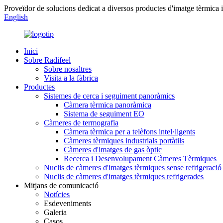
Proveïdor de solucions dedicat a diversos productes d'imatge tèrmica i
English
Inici
Sobre Radifeel
Sobre nosaltres
Visita a la fàbrica
Productes
Sistemes de cerca i seguiment panoràmics
Càmera tèrmica panoràmica
Sistema de seguiment EO
Càmeres de termografia
Càmera tèrmica per a telèfons intel·ligents
Càmeres tèrmiques industrials portàtils
Càmeres d'imatges de gas òptic
Recerca i Desenvolupament Càmeres Tèrmiques
Nuclis de càmeres d'imatges tèrmiques sense refrigeració
Nuclis de càmeres d'imatges tèrmiques refrigerades
Mitjans de comunicació
Notícies
Esdeveniments
Galeria
Casos