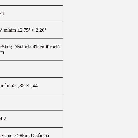
F4
 mínim ≥2,75° × 2,20°
e ≥5km; Distància d'identificació
km
mínim≥1,86°×1,44°
4.2
el vehicle ≥8km; Distància