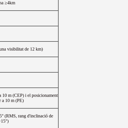
ana ≥4km
na visibilitat de 12 km)
 a 10 m (CEP) i el posicionament
r a 10 m (PE)
5° (RMS, rang d'inclinació de
+15°)