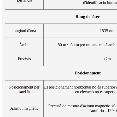
Distància
d'identificació hum
Rang de làser
longitud d'ona
1535 nm
Àmbit
80 m ~ 8 km (en un tanc mitjà amb u
Precisió
≤2m
Posicionament
Posicionament per
El posicionament horitzontal no és superior
satèl·lit
en elevació no és superio
Precisió de mesura d'azimut magnètic ≤0.
Azimut magnètic
l'amfitrió - 15°~