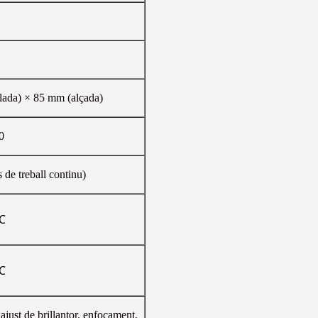
ada) × 85 mm (alçada)
0
de treball continu)
℃
℃
 ajust de brillantor, enfocament,