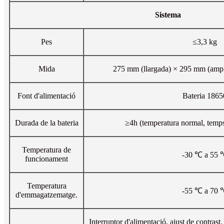
Sistema
Pes
≤3,3 kg
Mida
275 mm (llargada) × 295 mm (ampl
Font d'alimentació
Bateria 1865
Durada de la bateria
≥4h (temperatura normal, temps 
Temperatura de
-30 ℃ a 55 
funcionament
Temperatura
-55 ℃ a 70 
d'emmagatzematge.
Interruptor d'alimentació, ajust de contrast,