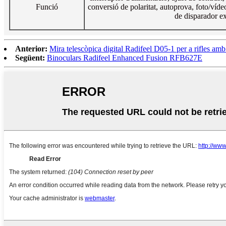
Funció
conversió de polaritat, autoprova, foto/víde
de disparador ex
Anterior:
Mira telescòpica digital Radifeel D05-1 per a rifles am
Següent:
Binoculars Radifeel Enhanced Fusion RFB627E