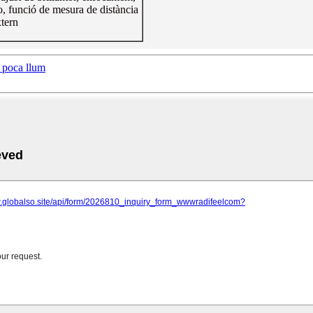
o, funció de mesura de distància
tern
b poca llum