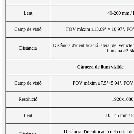
Lent
40-200 mm / 
Camp de visió
FOV màxim ≥13,69° × 10,97°, FOV
Distància d'identificació lateral del vehicl
Distància
humana ≥2,5
Càmera de llum visible
Camp de visió
FOV màxim ≥7,5°×5,94°, FOV 
Resolució
1920x1080
Lent
10-145 mm / F
Distància d'identificació del costat d