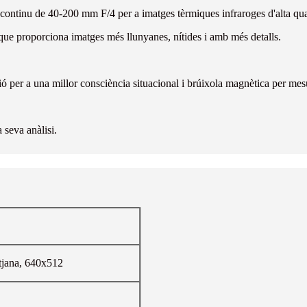
continu de 40-200 mm F/4 per a imatges tèrmiques infraroges d'alta qualit
ue proporciona imatges més llunyanes, nítides i amb més detalls.
 per a una millor consciència situacional i brúixola magnètica per mesu
 seva anàlisi.
tjana, 640x512