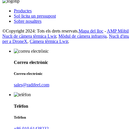
Productes
Sol·licita un pressupost
Sobre nosaltres
©Copyright 2024: Tots els drets reservats.
Mapa del lloc
-
AMP Mòbil
Nucli de càmera tèrmica Lwir
,
Mòdul de càmera infraroja
,
Nucli d'im
per a DroneX
,
Càmera tèrmica Lwir
,
Correu electrònic
Correu electrònic
sales@radifeel.com
Telèfon
Telèfon
+86 010 61438232