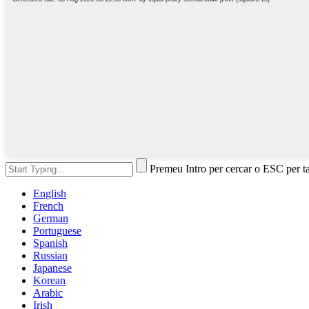
Premeu Intro per cercar o ESC per t
English
French
German
Portuguese
Spanish
Russian
Japanese
Korean
Arabic
Irish