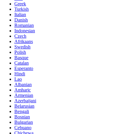
Greek
Turkish
Italian
Danish
Romanian
Indonesian
Czech
Afrikaans
Swedish
Polish
Basque
Catalan
Esperanto
Hindi
Lao
Albanian
Amharic
Armenian
Azerbaijani
Belarusian
Bengali
Bosnian
Bulgarian
Cebuano
Chichewa