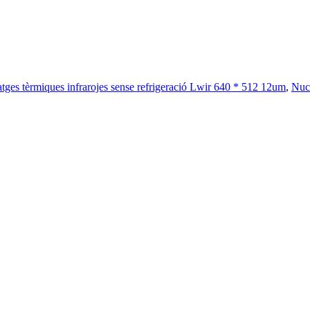
atges tèrmiques infrarojes sense refrigeració Lwir 640 * 512 12um
,
Nucl