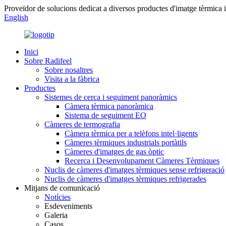
Proveïdor de solucions dedicat a diversos productes d'imatge tèrmica i
English
Inici
Sobre Radifeel
Sobre nosaltres
Visita a la fàbrica
Productes
Sistemes de cerca i seguiment panoràmics
Càmera tèrmica panoràmica
Sistema de seguiment EO
Càmeres de termografia
Càmera tèrmica per a telèfons intel·ligents
Càmeres tèrmiques industrials portàtils
Càmeres d'imatges de gas òptic
Recerca i Desenvolupament Càmeres Tèrmiques
Nuclis de càmeres d'imatges tèrmiques sense refrigeració
Nuclis de càmeres d'imatges tèrmiques refrigerades
Mitjans de comunicació
Notícies
Esdeveniments
Galeria
Casos