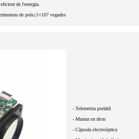
eficient de l'energia.
emissions de pols
≥1×107 vegades
- Telemetria portàtil
- Muntat en dron
- Càpsula electroòptica