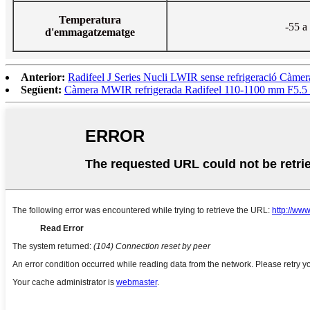
Temperatura
-55 
d'emmagatzematge
Anterior:
Radifeel J Series Nucli LWIR sense refrigeració Càmera
Següent:
Càmera MWIR refrigerada Radifeel 110-1100 mm F5.