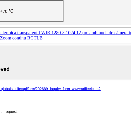
a +70 ℃
 tèrmica transparent LWIR 1280 × 1024 12 µm amb nucli de càmera infra
5 Zoom continu RCTLB