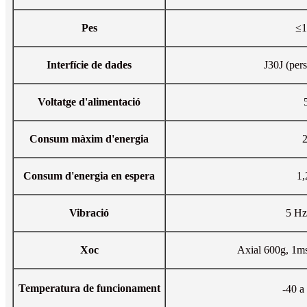
Pes
≤1
Interfície de dades
J30J (pers
Voltatge d'alimentació
Consum màxim d'energia
Consum d'energia en espera
1
Vibració
5 Hz
Xoc
Axial 600g, 1ms
Temperatura de funcionament
-40 