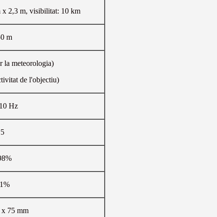
 x 2,3 m, visibilitat: 10 km
50 m
r la meteorologia)
tivitat de l'objectiu)
-10 Hz
5
98%
1%
0 x 75 mm