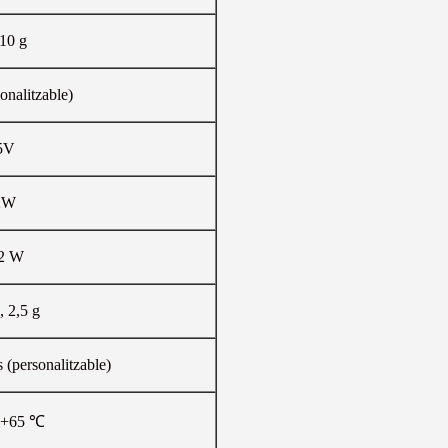
10 g
onalitzable)
5V
2W
,2 W
, 2,5 g
 (personalitzable)
a +65 ℃