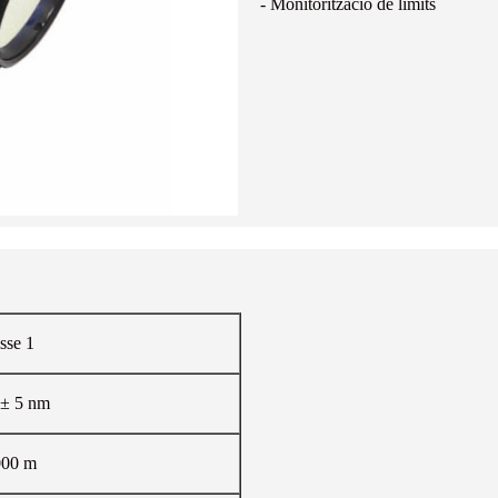
- Monitorització de límits
sse 1
 ± 5 nm
000 m