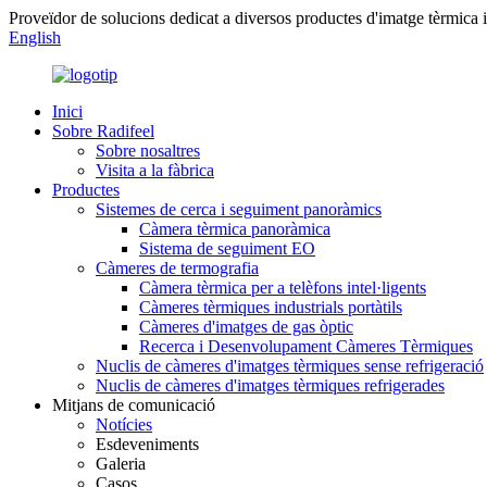
Proveïdor de solucions dedicat a diversos productes d'imatge tèrmica i
English
Inici
Sobre Radifeel
Sobre nosaltres
Visita a la fàbrica
Productes
Sistemes de cerca i seguiment panoràmics
Càmera tèrmica panoràmica
Sistema de seguiment EO
Càmeres de termografia
Càmera tèrmica per a telèfons intel·ligents
Càmeres tèrmiques industrials portàtils
Càmeres d'imatges de gas òptic
Recerca i Desenvolupament Càmeres Tèrmiques
Nuclis de càmeres d'imatges tèrmiques sense refrigeració
Nuclis de càmeres d'imatges tèrmiques refrigerades
Mitjans de comunicació
Notícies
Esdeveniments
Galeria
Casos